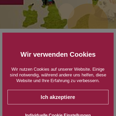
Wirtschaftsreise Dänemark
und Schweden
Kopenhagen
Wir verwenden Cookies
| Malmö
Wir nutzen Cookies auf unserer Website. Einige
24. bis 27. April 2023
sind notwendig, während andere uns helfen, diese
Website und Ihre Erfahrung zu verbessern.
Ich akzeptiere
Individuelle Cookie Einstellungen