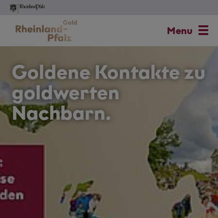
Skip
to
Menu
main
content
Goldene Kontakte zu
goldwerten
Nachbarn.