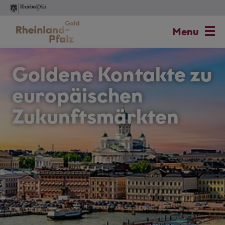
Skip
to
Menu
main
content
Goldene Kontakte zu
europäischen
Zukunftsmärkten