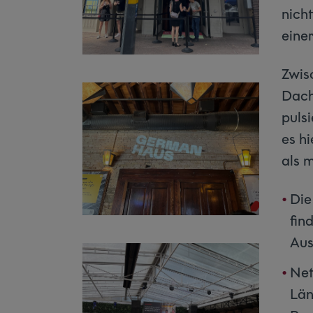
nicht
eine
Zwis
Dach
pulsi
es h
als 
Die
fin
Aust
Net
Län