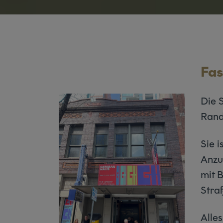
Fa
Die 
Rand
Sie i
Anzug
mit 
Stra
Alles