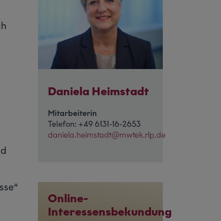
ch
Daniela Heimstadt
Mitarbeiterin
Telefon: +49 6131-16-2653
daniela.heimstadt@mwtek.rlp.de
nd
sse“
Online-
Interessensbekundung