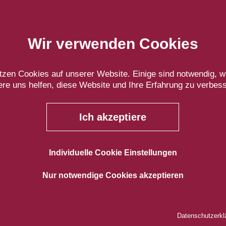
Wir verwenden Cookies
tzen Cookies auf unserer Website. Einige sind notwendig, 
re uns helfen, diese Website und Ihre Erfahrung zu verbes
such zur Messe
uth by Southwest
Ich akzeptiere
. bis 16. März 2026
Individuelle Cookie Einstellungen
stin, Texas USA
Nur notwendige Cookies akzeptieren
South by Southwest Konferenz und Messe ist
die
nationale Leitmesse für digitale und kulturelle
Datenschutzerkl
nftstrends. Sie verbindet Konferenzen, Musikeven