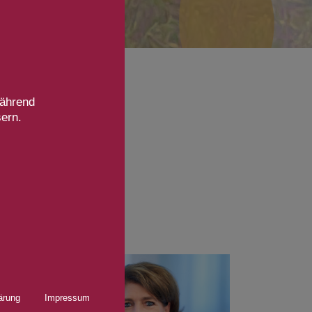
während
sern.
ärung
Impressum
ts