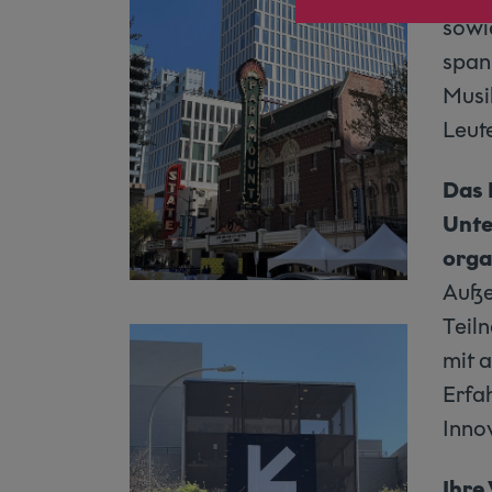
sowi
span
Musi
Leut
Das 
Unte
orga
Auße
Teil
mit 
Erfa
Inno
Ihre 