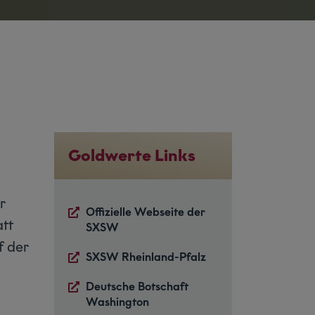
Goldwerte Links
r
Offizielle Webseite der
att
SXSW
f der
SXSW Rheinland-Pfalz
Deutsche Botschaft
Washington