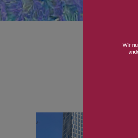
Wir nu
ande
Be
So
12
Au
Die 
inter
Zuku