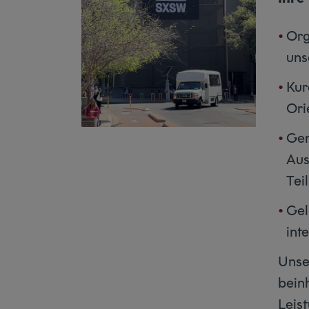
Org
uns
Kur
Ori
Gem
Aus
Tei
Gel
int
Unse
bein
Leis