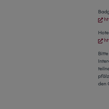
Badg
h
Hote
h
Bitt
Inte
teil
pfäl
den 