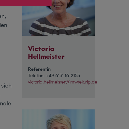
en,
den
Victoria
Hellmeister
Referentin
Telefon: +49 6131 16-2153
victoria.hellmeister@mwtek.rlp.de
 sich
,
onale