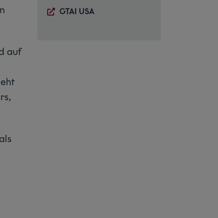
in
GTAI USA
d auf
geht
rs,
als