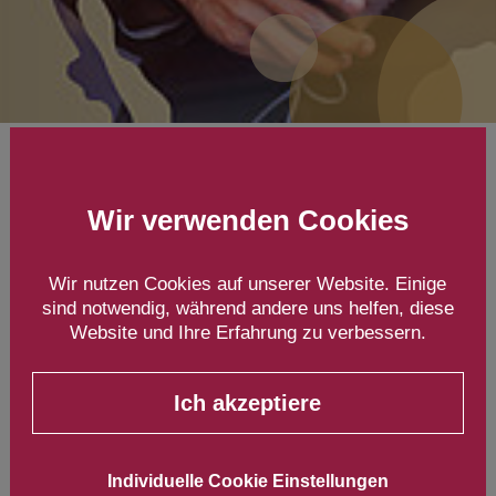
Fachseminar STEP USA New
Wir verwenden Cookies
York – Startup und
Entrepreneur Programm
Wir nutzen Cookies auf unserer Website. Einige
New York
sind notwendig, während andere uns helfen, diese
Website und Ihre Erfahrung zu verbessern.
15. bis 20. Mai 2022
Ich akzeptiere
Individuelle Cookie Einstellungen